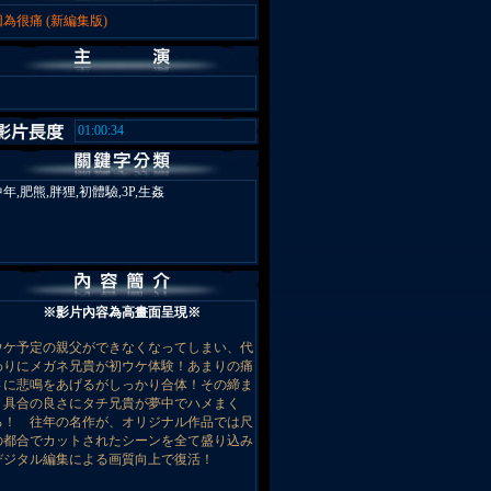
因為很痛 (新編集版)
01:00:34
年,肥熊,胖狸,初體驗,3P,生姦
※影片內容為高畫面呈現※
ウケ予定の親父ができなくなってしまい、代
わりにメガネ兄貴が初ウケ体験！あまりの痛
さに悲鳴をあげるがしっかり合体！その締ま
り具合の良さにタチ兄貴が夢中でハメまく
る！ 往年の名作が、オリジナル作品では尺
の都合でカットされたシーンを全て盛り込み
デジタル編集による画質向上で復活！