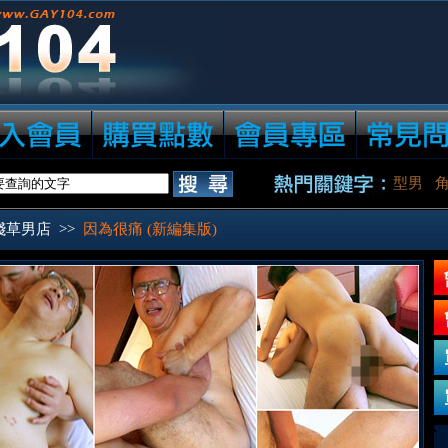
型男
淺草男店
>>
因為很痛 (新編集版)