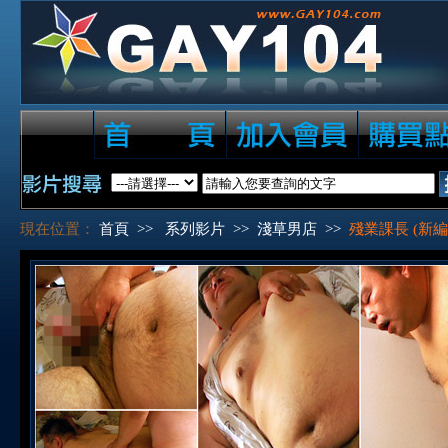
現在位置：
首頁
>>
系列影片
>>
淺草男店
>>
殘業課長 (新編